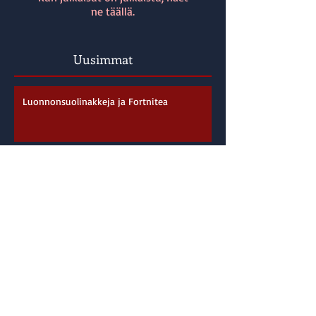
ne täällä.
Uusimmat
Luonnonsuolinakkeja ja Fortnitea
Sukkelat sormet
Juhannussää ja mää
Jalkapallosta terveyskeskukseen