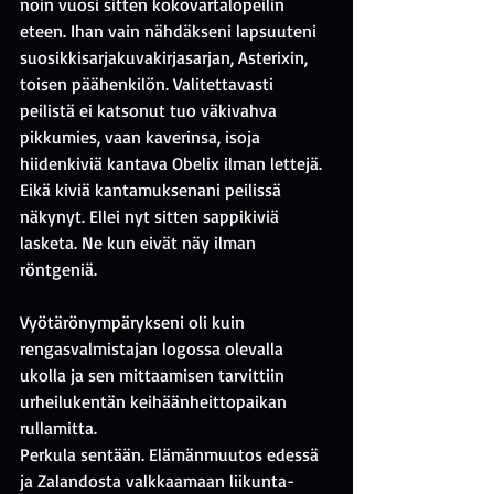
noin vuosi sitten kokovartalopeilin 
eteen. Ihan vain nähdäkseni lapsuuteni 
suosikkisarjakuvakirjasarjan, Asterixin, 
toisen päähenkilön. Valitettavasti 
peilistä ei katsonut tuo väkivahva 
pikkumies, vaan kaverinsa, isoja 
hiidenkiviä kantava Obelix ilman lettejä. 
Eikä kiviä kantamuksenani peilissä 
näkynyt. Ellei nyt sitten sappikiviä 
lasketa. Ne kun eivät näy ilman 
röntgeniä.
Vyötärönympärykseni oli kuin 
rengasvalmistajan logossa olevalla 
ukolla ja sen mittaamisen tarvittiin 
urheilukentän keihäänheittopaikan 
rullamitta.
Perkula sentään. Elämänmuutos edessä 
ja Zalandosta valkkaamaan liikunta-