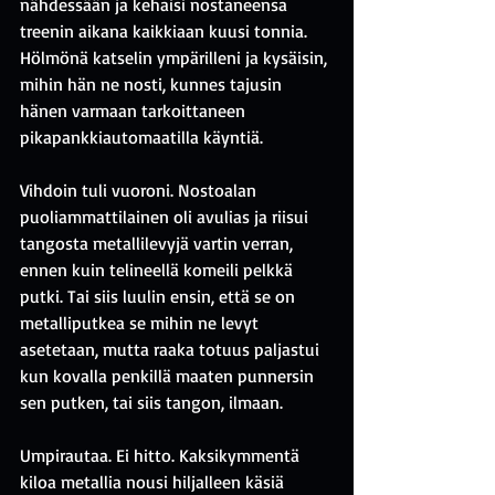
nähdessään ja kehaisi nostaneensa 
treenin aikana kaikkiaan kuusi tonnia. 
Hölmönä katselin ympärilleni ja kysäisin, 
mihin hän ne nosti, kunnes tajusin 
hänen varmaan tarkoittaneen 
pikapankkiautomaatilla käyntiä.
Vihdoin tuli vuoroni. Nostoalan 
puoliammattilainen oli avulias ja riisui 
tangosta metallilevyjä vartin verran, 
ennen kuin telineellä komeili pelkkä 
putki. Tai siis luulin ensin, että se on 
metalliputkea se mihin ne levyt 
asetetaan, mutta raaka totuus paljastui 
kun kovalla penkillä maaten punnersin 
sen putken, tai siis tangon, ilmaan. 
Umpirautaa. Ei hitto. Kaksikymmentä 
kiloa metallia nousi hiljalleen käsiä 