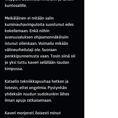
kuntosalille.
Meikäläinen ei mitään salin 
kuminauhavimpuloita suostunut edes 
kokeilemaan. Enkä niihin 
avaruusaluksen ohjaamonnäköisiin 
istunut ollenkaan. Voimailu mikään 
välineurheilulaji ole. Suoraan 
penkkipunnerrusta vaan. Tosin siinä oli 
jo yksi tuttu kaveri selällään raudan 
kimpussa.
Katselin tekniikkapuuhaa hetken ja 
totesin, ettei ongelmia. Pystynhän 
yhdeksän ruudun sudokunkin lähes 
ilman apuja ratkaisemaan. 
Kaveri morjensti iloisesti minut 