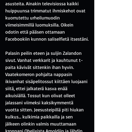
asusteita. Ainakin televisiossa kaikki 
huippuunsa trimmatut ihmiskehot ovat 
kuorrutettu urheilumuodin 
viimeisimmillä luomuksilla. Oikein 
odotin että pääsen ottamaan 
Facebookiin kunnon saliselfietä itsestäni.
Palasin peilin eteen ja suljin Zalandon 
sivut. Vanhat verkkarit ja kauhtunut t-
paita kävivät sittenkin ihan hyvin. 
Vaatekomeron pohjalta nappasin 
ikivanhat sisäpelitossut kiittäen luojaani 
siitä, ettei jalkaterä kasva enää 
aikuisiällä. Tossut kun olivat olleet 
jalassani viimeksi kaksikymmentä 
vuotta sitten. Jeesusteipillä piti hiukan 
kulkus… kulkimia paikkailla ja sen 
jälkeen olinkin valmis muuttamaan 
kroppani Obelixista Arnoldiin ja lähdin 