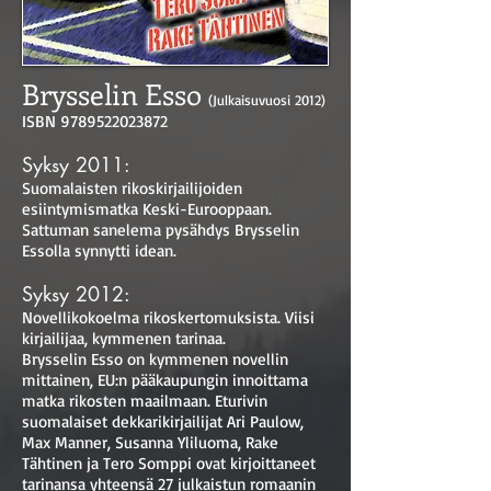
Brysselin Esso
(Julkaisuvuosi 2012)
ISBN
9789522023872
Syksy 2011:
Suomalaisten rikoskirjailijoiden
esiintymismatka Keski-Eurooppaan.
Sattuman sanelema pysähdys Brysselin
Essolla synnytti idean.
Syksy 2012:
Novellikokoelma rikoskertomuksista. Viisi
kirjailijaa, kymmenen tarinaa.
Brysselin Esso on kymmenen novellin
mittainen, EU:n pääkaupungin innoittama
matka rikosten maailmaan. Eturivin
suomalaiset dekkarikirjailijat Ari Paulow,
Max Manner, Susanna Yliluoma, Rake
Tähtinen ja Tero Somppi ovat kirjoittaneet
tarinansa yhteensä 27 julkaistun romaanin