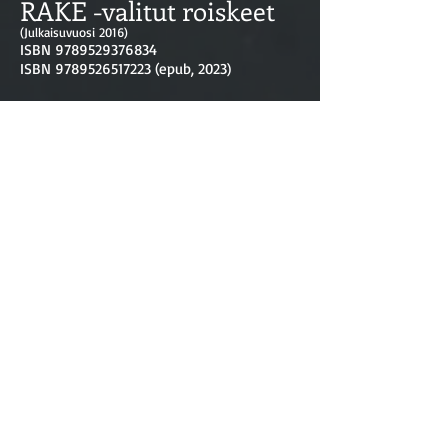
RAKE -valitut roiskeet
(Julkaisuvuosi 2016)
ISBN
9789529376834
ISBN
9789526517223
(epub, 2023)
Elämä ei ole pelkästään rikosten
ratkaisemista ja sen synkkien puolien
tarkastelua.
Olenkin koonnut Raken "Valitut roiskeet" -
pokkariin 36 kappaletta vuosien
1996-2010
välisenä aikana julkaistua pakinaa, rähinää,
kolumnia, tarinaa, miksi niitä nyt
halutaankin kutsua. 112 on muutakin kuin
hätänumero. Se on pokkarin sivumäärä.
Jo otsikot kertovat paljon, mitä kannet
sisällään pitävät:
• Pikitien paroni • Olenko mistään kotoisin?
• Divariteffeistä deittailuun • Treffailusta
poikamieheksi • Hirvitys • X-Files • Hetki
ennen loppua • Hou! Hou! Hou! • Kireitä
siimoja • Omskakas taas • Ikäloppu
muistelee • Linssilude • Humppakahvat ja