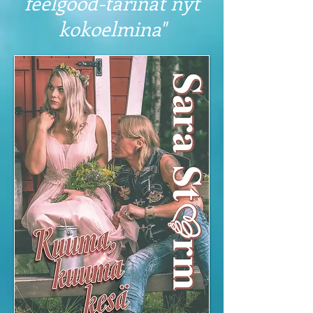
feelgood-tarinat nyt
kokoelmina"