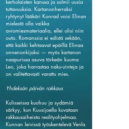
kerholaisten kanssa ja solmii uusia
tuttavuuksia. Kartanonherraksi
ryhtynyt lääkäri Konrad voisi Elinan
mielestä olla vaikka
aviomiesmateriaalia, ellei olisi niin
outo. Romanssia ei edistä sekään,
että kaikki kehtaavat epäillä Elinaa
onnenonkijaksi — myös kartanon
naapurissa asuva törkeän kuuma
Leo, joka harrastaa naku-uinteja ja
on valitettavasti varattu mies.
Yhdeksän päivän rakkaus
Kulisseissa kuohuu ja sydämiä
särkyy, kun Kuusijoella kuvataan
rakkausaiheista realityohjelmaa.
Kunnan leivissä työskentelevä Venla