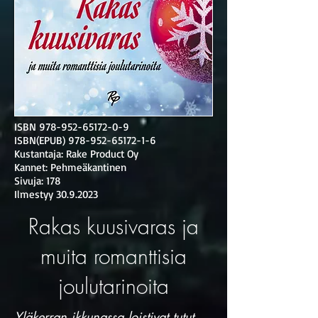
ISBN
978-952-65172-0-9
ISBN(EPUB)
978-952-65172-1-6
Kustantaja: Rake Product Oy
Kannet: Pehmeäkantinen
Sivuja: 178
Ilmestyy
30.9.2023
Rakas kuusivaras ja
muita romanttisia
joulutarinoita
Yläkerran ikkunassa loistivat tutut