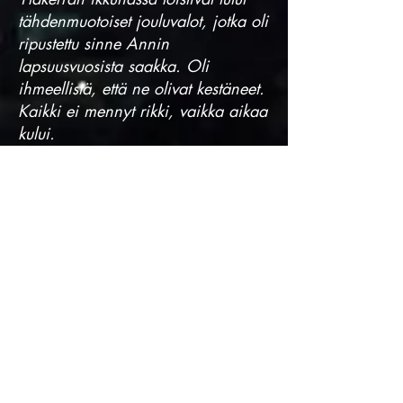
tähdenmuotoiset jouluvalot, jotka oli
ripustettu sinne Annin
lapsuusvuosista saakka. Oli
ihmeellistä, että ne olivat kestäneet.
Kaikki ei mennyt rikki, vaikka aikaa
kului.
Annia alkoi jouluttaa. Kovasti.
Kaikesta huolimatta.
Sydänsuruja, yllättäviä kohtaamisia
— ja joulun taikaa.
Sara Stormin huumorilla höystetyt
romanttiset tarinat ovat nousseet
suureen suosioon
äänikirjapalveluissa. Tässä
kokoelmassa on kaksitoista joulun