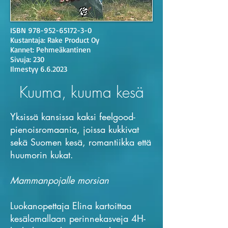
ISBN
978-952-65172-3-0
Kustantaja: Rake Product Oy
Kannet: Pehmeäkantinen
Sivuja: 230
Ilmestyy 6.6.2023
Kuuma, kuuma kesä
Yksissä kansissa kaksi feelgood-
pienoisromaania, joissa kukkivat
sekä Suomen kesä, romantiikka että
huumorin kukat.
Mammanpojalle morsian
Luokanopettaja Elina kartoittaa
kesälomallaan perinnekasveja 4H-