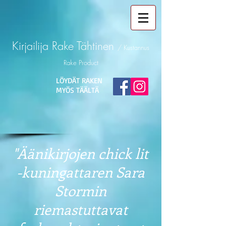
Kirjailija
Rake Tähtinen
/ Kustannus
Rake Product
LÖYDÄT RAKEN
MYÖS TÄÄLTÄ
"Äänikirjojen chick lit
-kuningattaren Sara
Stormin
riemastuttavat