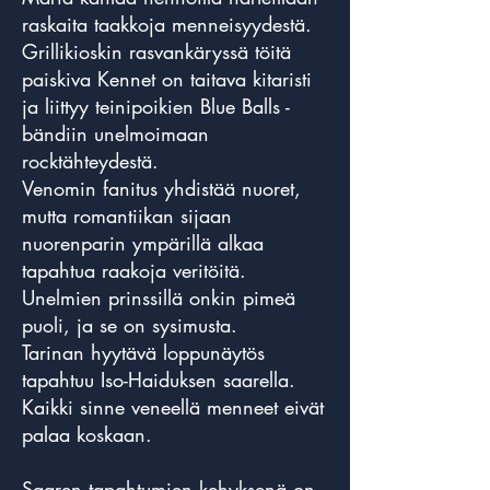
raskaita taakkoja menneisyydestä.
Grillikioskin rasvankäryssä töitä
paiskiva Kennet on taitava kitaristi
ja liittyy teinipoikien Blue Balls -
bändiin unelmoimaan
rocktähteydestä.
Venomin fanitus yhdistää nuoret,
mutta romantiikan sijaan
nuorenparin ympärillä alkaa
tapahtua raakoja veritöitä.
Unelmien prinssillä onkin pimeä
puoli, ja se on sysimusta.
Tarinan hyytävä loppunäytös
tapahtuu Iso-Haiduksen saarella.
Kaikki sinne veneellä menneet eivät
palaa koskaan.
Saaren tapahtumien kehyksenä on