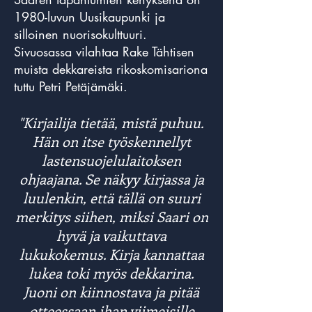
1980-luvun Uusikaupunki ja
silloinen nuorisokulttuuri.
Sivuosassa vilahtaa Rake Tähtisen
muista dekkareista rikoskomisariona
tuttu Petri Petäjämäki.
"Kirjailija tietää, mistä puhuu.
Hän on itse työskennellyt
lastensuojelulaitoksen
ohjaajana. Se näkyy kirjassa ja
luulenkin, että tällä on suuri
merkitys siihen, miksi Saari on
hyvä ja vaikuttava
lukukokemus. Kirja kannattaa
lukea toki myös dekkarina.
Juoni on kiinnostava ja pitää
otteessaan ihan viimeisille