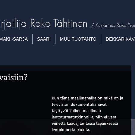
irjailija
Rake Tähtinen
/ Kustannus Rake Pro
MÄKI -SARJA
SAARI
MUU TUOTANTO
DEKKARIKÄV
vaisiin?
Kun tämä maailmanaika on mikä on ja 
television dokumenttikanavat 
täyttyvät kaiken maailman 
lentoturmatutkinnoilla, niin ei vara 
venettä kaada, tai tässä tapauksessa 
lentokonetta pudota.