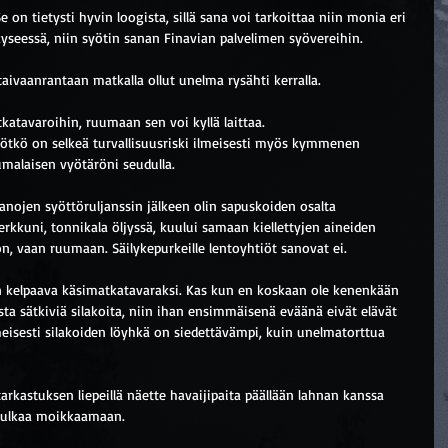
on tietysti hyvin loogista, sillä sana voi tarkoittaa niin monia eri 
kyseessä, niin syötin sanan Finavian palvelimen syövereihin. 
ivaanrantaan matkalla ollut unelma rysähti kerralla. 
tkatavaroihin, ruumaan sen voi kyllä laittaa. 
upötkö on selkeä turvallisuusriski ilmeisesti myös kymmenen 
umalaisen vyötäröni seudulla. 
anojen syöttöruljanssin jälkeen olin sapuskoiden osalta 
kkuni, tonnikala öljyssä, kuului samaan kiellettyjen aineiden 
on, vaan ruumaan. Säilykepurkeille lentoyhtiöt sanovat ei.
on kelpaava käsimatkatavaraksi. Kas kun en koskaan ole kenenkään 
ta sätkiviä silakoita, niin ihan ensimmäisenä eväänä eivät elävät 
lmeisesti silakoiden löyhkä on siedettävämpi, kuin unelmatorttua 
arkastuksen liepeillä näette havaijipaita päällään lahnan kanssa 
tulkaa moikkaamaan.