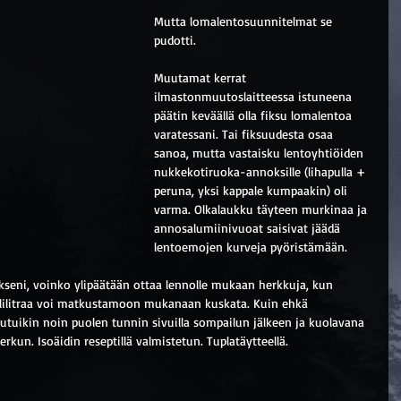
Mutta lomalentosuunnitelmat se 
pudotti. 
Muutamat kerrat 
ilmastonmuutoslaitteessa istuneena 
päätin keväällä olla fiksu lomalentoa 
varatessani. Tai fiksuudesta osaa 
sanoa, mutta vastaisku lentoyhtiöiden 
nukkekotiruoka-annoksille (lihapulla + 
peruna, yksi kappale kumpaakin) oli 
varma. Olkalaukku täyteen murkinaa ja 
annosalumiinivuoat saisivat jäädä 
lentoemojen kurveja pyöristämään.
akseni, voinko ylipäätään ottaa lennolle mukaan herkkuja, kun 
illilitraa voi matkustamoon mukanaan kuskata. Kuin ehkä 
tuikin noin puolen tunnin sivuilla sompailun jälkeen ja kuolavana 
rkun. Isoäidin reseptillä valmistetun. Tuplatäytteellä.