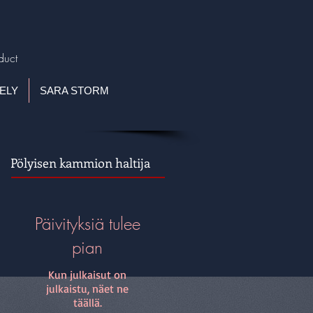
duct
ELY
SARA STORM
Pölyisen kammion haltija
Päivityksiä tulee
pian
Kun julkaisut on
julkaistu, näet ne
täällä.