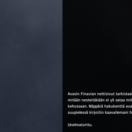
Avasin Finavian nettisivut tarkista
mitään nesteitäkään ei yli sataa m
kehossaan. Näppärä hakukenttä avau
suupielessä kirjoitin kaavailemani he
Unelmatorttu.  