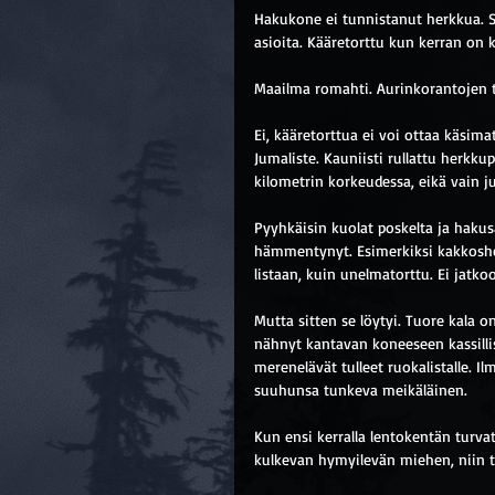
Hakukone ei tunnistanut herkkua. Se 
asioita. Kääretorttu kun kerran on 
Maailma romahti. Aurinkorantojen ta
Ei, kääretorttua ei voi ottaa käsima
Jumaliste. Kauniisti rullattu herkk
kilometrin korkeudessa, eikä vain j
Pyyhkäisin kuolat poskelta ja hakus
hämmentynyt. Esimerkiksi kakkosher
listaan, kuin unelmatorttu. Ei jatko
Mutta sitten se löytyi. Tuore kala 
nähnyt kantavan koneeseen kassillis
merenelävät tulleet ruokalistalle. I
suuhunsa tunkeva meikäläinen.
Kun ensi kerralla lentokentän turvat
kulkevan hymyilevän miehen, niin 