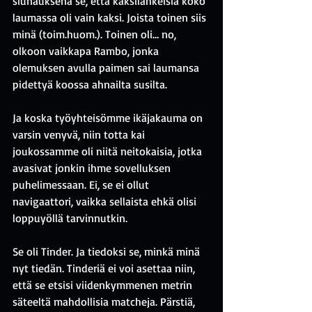
siunauksena se, että kaksilahkeisia koko 
laumassa oli vain kaksi. Joista toinen siis 
minä (toim.huom.). Toinen oli… no, 
olkoon vaikkapa Rambo, jonka 
olemuksen avulla paimen sai laumansa 
pidettyä koossa ahnailta susilta.
Ja koska työyhteisömme ikäjakauma on 
varsin venyvä, niin totta kai 
joukossamme oli niitä neitokaisia, jotka 
avasivat jonkin ihme sovelluksen 
puhelimessaan. Ei, se ei ollut 
navigaattori, vaikka sellaista ehkä olisi 
loppuyöllä tarvinnutkin.
Se oli Tinder. Ja tiedoksi se, minkä minä 
nyt tiedän. Tinderiä ei voi asettaa niin, 
että se etsisi viidenkymmenen metrin 
säteeltä mahdollisia matcheja. Pärstiä, 