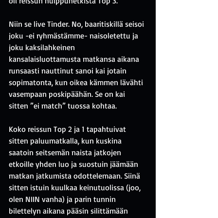
oli reissun huippuhetkistä Top 3.
Niin se live Tinder. No, baaritiskillä seisoi 
joku -ei ryhmästämme- naisoletettu ja 
joku kaksilahkeinen 
kansalaisluottamusta matkansa aikana 
runsaasti nauttinut sanoi kai jotain 
sopimatonta, kun oikea kämmen lävähti 
vasempaan poskipäähän. Se on kai 
sitten ”ei match” tuossa kohtaa.
Koko reissun Top 2 ja 1 tapahtuivat 
sitten paluumatkalla, kun kuskina 
saatoin seitsemän naista jatkojen 
etkoille yhden luo ja suostuin jäämään 
matkan jatkumista odottelemaan. Siinä 
sitten istuin kuulkaa keinutuolissa (joo, 
olen NIIN vanha) ja parin tunnin 
bilettelyn aikana pääsin silittämään 