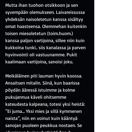
Mutta ihan tuohon otsikkoon ja sen 
syvempään olemukseen. Laivareissussa 
yhdeksän naisoletetun kanssa sisältyy 
omat haasteensa. Olemmehan kuitenkin 
toisen miesoletetun (toim.huom.) 
kanssa paljon vartijoina, sillee niin kuin 
kukkoina tunki.. siis kanalassa ja parven 
hyvinvointi oli vastuunamme. Pukit 
kaalimaan vartijoina, sanoisi joku. 
Meikäläinen piti lauman hyvin koossa. 
Ansaitsen mitalin. Siinä, kun baarissa 
pöydän ääressä istuimme ja kolme 
pukujannua käveli ohitsemme 
kateudesta kalpeana, totesi yksi heistä: 
”Ei juma… Yksi mies ja sillä kymmenen 
naista”, niin en voinut kuin kääntyä 
sanojan puoleen peukkua nostaen. Se 