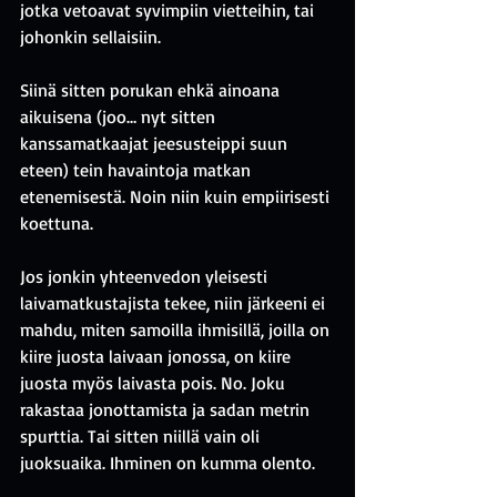
jotka vetoavat syvimpiin vietteihin, tai 
johonkin sellaisiin.  
Siinä sitten porukan ehkä ainoana 
aikuisena (joo… nyt sitten 
kanssamatkaajat jeesusteippi suun 
eteen) tein havaintoja matkan 
etenemisestä. Noin niin kuin empiirisesti 
koettuna.
Jos jonkin yhteenvedon yleisesti 
laivamatkustajista tekee, niin järkeeni ei 
mahdu, miten samoilla ihmisillä, joilla on 
kiire juosta laivaan jonossa, on kiire 
juosta myös laivasta pois. No. Joku 
rakastaa jonottamista ja sadan metrin 
spurttia. Tai sitten niillä vain oli 
juoksuaika. Ihminen on kumma olento.