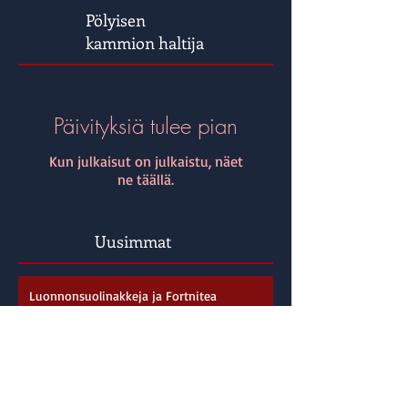
Pölyisen
kammion haltija
Päivityksiä tulee pian
Kun julkaisut on julkaistu, näet
ne täällä.
Uusimmat
Luonnonsuolinakkeja ja Fortnitea
Sukkelat sormet