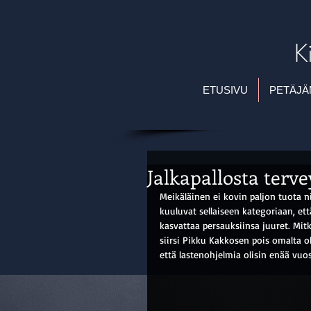
K
ETUSIVU
PETÄJÄ
Jalkapallosta terv
Meikäläinen ei kovin paljon tuota n
kuuluvat sellaiseen kategoriaan, e
kasvattaa persauksiinsa juuret. Mitk
siirsi Pikku Kakkosen pois omalta oh
että lastenohjelmia olisin enää vuo