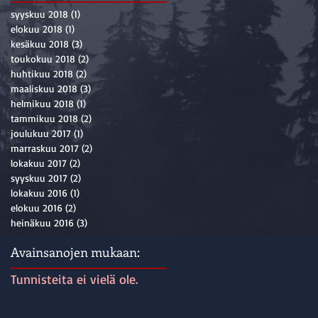
syyskuu 2018
(1)
1 päivitys
elokuu 2018
(1)
1 päivitys
kesäkuu 2018
(3)
3 päivitystä
toukokuu 2018
(2)
2 päivitystä
huhtikuu 2018
(2)
2 päivitystä
maaliskuu 2018
(3)
3 päivitystä
helmikuu 2018
(1)
1 päivitys
tammikuu 2018
(2)
2 päivitystä
joulukuu 2017
(1)
1 päivitys
marraskuu 2017
(2)
2 päivitystä
lokakuu 2017
(2)
2 päivitystä
syyskuu 2017
(2)
2 päivitystä
lokakuu 2016
(1)
1 päivitys
elokuu 2016
(2)
2 päivitystä
heinäkuu 2016
(3)
3 päivitystä
Avainsanojen mukaan:
Tunnisteita ei vielä ole.