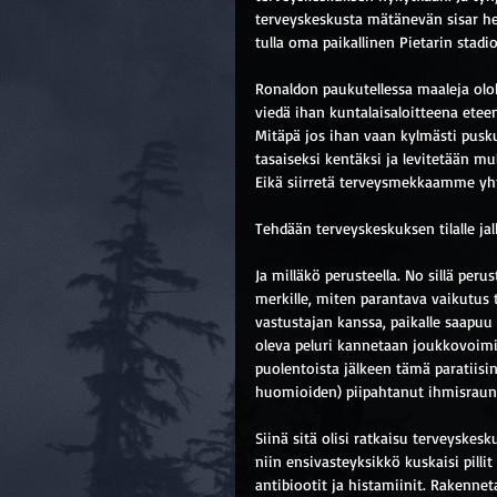
terveyskeskusta mätänevän sisar hen
tulla oma paikallinen Pietarin stadi
Ronaldon paukutellessa maaleja olo
viedä ihan kuntalaisaloitteena etee
Mitäpä jos ihan vaan kylmästi pusk
tasaiseksi kentäksi ja levitetään m
Eikä siirretä terveysmekkaamme yh
Tehdään terveyskeskuksen tilalle jal
Ja milläkö perusteella. No sillä peru
merkille, miten parantava vaikutus tä
vastustajan kanssa, paikalle saapuu
oleva peluri kannetaan joukkovoimin
puolentoista jälkeen tämä paratiisin
huomioiden) piipahtanut ihmisrauni
Siinä sitä olisi ratkaisu terveyskesk
niin ensivasteyksikkö kuskaisi pilli
antibiootit ja histamiinit. Rakennet