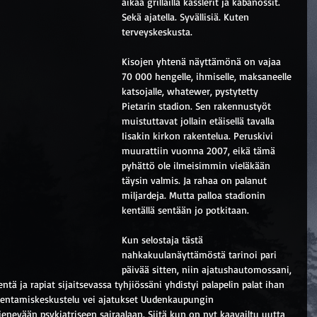
aikaa grillailla kasslerit ja kabanossit. 
Sekä ajatella. Syvällisiä. Kuten 
terveyskeskusta.
Kisojen yhtenä näyttämönä on vajaa 
70 000 hengelle, ihmiselle, maksaneelle 
katsojalle, whatewer, pystytetty 
Pietarin stadion. Sen rakennustyöt 
muistuttavat jollain etäisellä tavalla 
Iisakin kirkon rakentelua. Peruskivi 
muurattiin vuonna 2007, eikä tämä 
pyhättö ole ilmeisimmin vieläkään 
täysin valmis. Ja rahaa on palanut 
miljardeja. Mutta palloa stadionin 
kentällä sentään jo potkitaan.
Kun selostaja tästä 
nahkakuulanäyttämöstä tarinoi pari 
päivää sitten, niin ajatushautomossani, 
 ja rapiat sijaitsevassa tyhjiössäni yhdistyi palapelin palat ihan 
kentamiskeskustelu vei ajatukset Uudenkaupungin 
jenevään psykiatriseen sairaalaan. Siitä kun on nyt kaavailtu uutta 