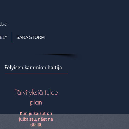
duct
ELY
SARA STORM
Pölyisen kammion haltija
Päivityksiä tulee
pian
Kun julkaisut on
julkaistu, näet ne
täällä.