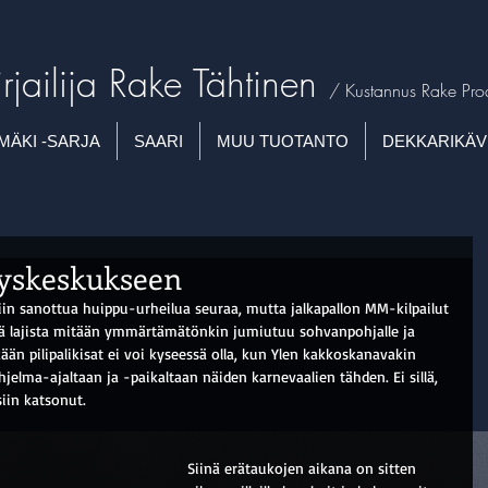
irjailija
Rake Tähtinen
/ Kustannus Rake Pro
MÄKI -SARJA
SAARI
MUU TUOTANTO
DEKKARIKÄV
eyskeskukseen
iin sanottua huippu-urheilua seuraa, mutta jalkapallon MM-kilpailut 
ttä lajista mitään ymmärtämätönkin jumiutuu sohvanpohjalle ja 
ään pilipalikisat ei voi kyseessä olla, kun Ylen kakkoskanavakin 
jelma-ajaltaan ja -paikaltaan näiden karnevaalien tähden. Ei sillä, 
siin katsonut.
Siinä erätaukojen aikana on sitten 