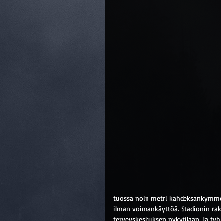
tuossa noin metri kahdeksankymmentä
ilman voimankäyttöä. Stadionin ra
terveyskeskuksen nykytilaan. Ja tyh