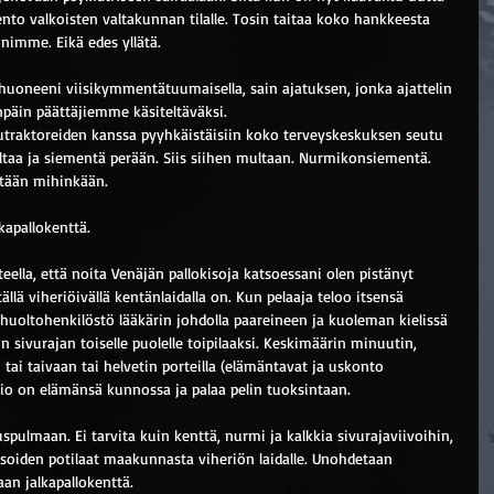
to valkoisten valtakunnan tilalle. Tosin taitaa koko hankkeesta 
onimme. Eikä edes yllätä.
huoneeni viisikymmentätuumaisella, sain ajatuksen, jonka ajattelin 
npäin päättäjiemme käsiteltäväksi.
utraktoreiden kanssa pyyhkäistäisiin koko terveyskeskuksen seutu 
ultaa ja siementä perään. Siis siihen multaan. Nurmikonsiementä. 
tään mihinkään.
kapallokenttä.
steella, että noita Venäjän pallokisoja katsoessani olen pistänyt 
llä viheriöivällä kentänlaidalla on. Kun pelaaja teloo itsensä 
 huoltohenkilöstö lääkärin johdolla paareineen ja kuoleman kielissä 
 sivurajan toiselle puolelle toipilaaksi. Keskimäärin minuutin, 
 tai taivaan tai helvetin porteilla (elämäntavat ja uskonto 
o on elämänsä kunnossa ja palaa pelin tuoksintaan.
uspulmaan. Ei tarvita kuin kenttä, nurmi ja kalkkia sivurajaviivoihin, 
t soiden potilaat maakunnasta viheriön laidalle. Unohdetaan 
aan jalkapallokenttä.