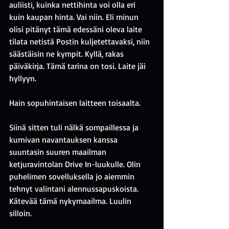
auliisti, kuinka nettihinta voi olla eri 
kuin kaupan hinta. Vai niin. Eli minun 
olisi pitänyt tämä edessäni oleva laite 
tilata netistä Postin kuljetettavaksi, niin 
säästäisin ne kympit. Kyllä, rakas 
päiväkirja. Tämä tarina on tosi. Laite jäi 
hyllyyn. 
Hain sopuhintaisen laitteen toisaalta.
Siinä sitten tuli nälkä sompaillessa ja 
kurnivan navantauksen kanssa 
suuntasin suuren maailman 
ketjuravintolan Drive In-luukulle. Olin 
puhelimen sovelluksella jo aiemmin 
tehnyt valintani alennussapuskoista. 
Kätevää tämä nykymaailma. Luulin 
silloin.