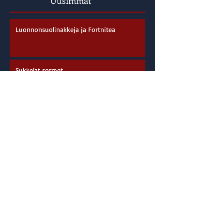
Uusimmat
Luonnonsuolinakkeja ja Fortnitea
Sukkelat sormet
Juhannussää ja mää
Jalkapallosta terveyskeskukseen
Kahlekuningas Merefesteillä