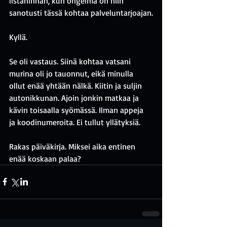
listahinnan, kun ongelma on niin 
sanotusti tässä kohtaa palveluntarjoajan.
Kyllä.
Se oli vastaus. Siinä kohtaa vatsani 
murina oli jo tauonnut, eikä minulla 
ollut enää yhtään nälkä. Kiitin ja suljin 
autonikkunan. Ajoin jonkin matkaa ja 
kävin toisaalla syömässä. Ilman appeja 
ja koodinumeroita. Ei tullut yllätyksiä.
Rakas päiväkirja. Miksei aika entinen 
enää koskaan palaa?