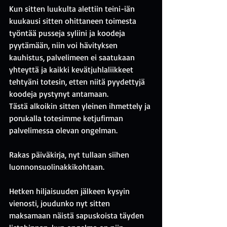
Kun sitten luukulta alettiin teini-iän 
kuukausi sitten ohittaneen toimesta 
työntää pusseja syliini ja koodeja 
pyytämään, niin voi hävityksen 
kauhistus, palvelimeen ei saatukaan 
yhteyttä ja kaikki kevätjuhlaliikkeet 
tehtyäni totesin, etten niitä pyydettyjä 
koodeja pystynyt antamaan.
Tästä alkoikin sitten yleinen ihmettely ja 
porukalla totesimme ketjufirman 
palvelimessa olevan ongelman.
Rakas päiväkirja, nyt tullaan siihen 
luonnonsuolinakkikohtaan.
Hetken hiljaisuuden jälkeen kysyin 
vienosti, joudunko nyt sitten 
maksamaan näistä sapuskoista täyden 