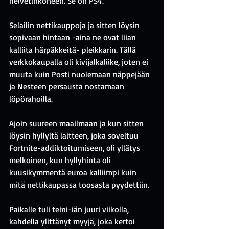
helvetinkoneen. Se on PS4.
Selailin nettikauppoja ja sitten löysin 
sopivaan hintaan -aina ne ovat liian 
kalliita härpäkkeitä- pleikkarin. Tällä 
verkkokaupalla oli kivijalkaliike, joten ei 
muuta kuin Posti nuolemaan näppejään 
ja Nesteen persausta nostamaan 
löpörahoilla.
Ajoin suureen maailmaan ja kun sitten 
löysin hyllyltä laitteen, joka soveltuu 
Fortnite-addiktoitumiseen, oli yllätys 
melkoinen, kun hyllyhinta oli 
kuusikymmentä euroa kalliimpi kuin 
mitä nettikaupassa toosasta pyydettiin.
Paikalle tuli teini-iän juuri viikolla, 
kahdella ylittänyt myyjä, joka kertoi 