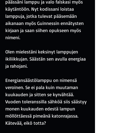
päässäni lamppu ja valo falskasi myös 
käytäntöön. Nyt kodissani loistaa 
lamppuja, jotka tulevat pääsemään 
aikanaan myös Guinnessin ennätysten 
kirjaan ja saan siihen opukseen myös 
nimeni.
Olen mielestäni keksinyt lamppujen 
ikiliikkujan. Säästän sen avulla energiaa 
ja rahojani.
Energiansäästölamppu on nimensä 
veroinen. Se ei pala kuin muutaman 
kuukauden ja sitten se kyrvähtää. 
Vuoden toleranssilla sähköä siis säästyy 
monen kuukauden edestä lampun 
möllöttäessä pimeänä katonrajassa. 
Kätevää, eikö totta?