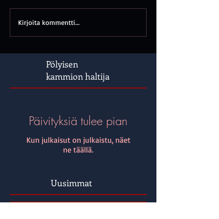
Kirjoita kommentti...
Pölyisen
kammion haltija
Päivityksiä tulee pian
Kun julkaisut on julkaistu, näet
ne täällä.
Uusimmat
Luonnonsuolinakkeja ja Fortnitea