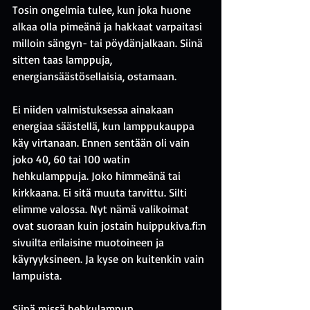
Tosin ongelmia tulee, kun joka huone 
alkaa olla pimeänä ja hakkaat varpaitasi 
milloin sängyn- tai pöydänjalkaan. Siinä 
sitten taas lamppuja, 
energiansäästösellaisia, ostamaan.
Ei niiden valmistuksessa ainakaan 
energiaa säästellä, kun lamppukauppa 
käy virtanaan. Ennen sentään oli vain 
joko 40, 60 tai 100 watin 
hehkulamppuja. Joko himmeänä tai 
kirkkaana. Ei sitä muuta tarvittu. Silti 
elimme valossa. Nyt nämä valikoimat 
ovat suoraan kuin jostain huippukiva.fi:n 
sivuilta erilaisine muotoineen ja 
käyryyksineen. Ja kyse on kuitenkin vain 
lampuista.
Siinä missä hehkulampun 