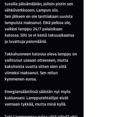
tussilla päivämäärän, jolloin pistin sen 
sähköverkkooon. Lampun siis.
Sen jälkeen en ole lanttiakaan uusista 
lampuista maksanut. Eikä pelkoa ole, 
vaikkei lamppu 24/7 palaisikaan 
katossa. Silti se ei kestä takuuaikaansa 
ja luvattuja palomääriä.
Takkahuoneen katossa oleva lamppu on 
vaihtunut useaan otteeseen, mutta 
kaksitoista vuotta sitten olen siitä 
viimeksi maksanut. Sen reilun 
kymmenen euroa.
Energiansäästössä säästän nyt myös 
kukkaroani. Lampputehtailijat eivät 
varmaan tykkää, mutta minä kyllä.
Toki Livermoressa palaa yötä päivää yksi 