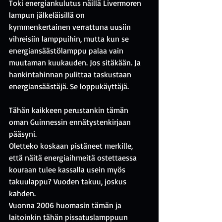
Toki energiankulutus näillä Livermoren 
lampun jälkeläisillä on 
kymmenkertainen verrattuna uusiin 
vihreisiin lamppuihin, mutta kun se 
energiansäästölamppu palaa vain 
muutaman kuukauden. Jos sitäkään. Ja 
hankintahinnan pulittaa taskustaan 
energiansäästäjä. Se loppukäyttäjä.
Tähän kaikkeen perustankin tämän 
oman Guinnessin ennätystenkirjaan 
pääsyni.
Oletteko koskaan pistäneet merkille, 
että näitä energiaihmeitä ostettaessa 
kouraan tulee kassalla usein myös 
takuulappu? Vuoden takuu, joskus 
kahden.
Vuonna 2006 huomasin tämän ja 
laitoinkin tähän pissatuslamppuun 